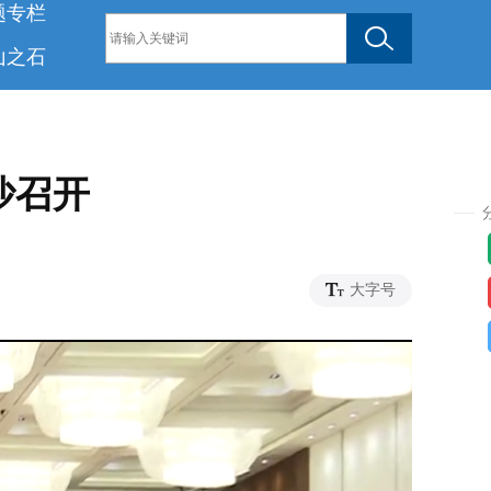
题专栏
山之石
沙召开
5
大字号