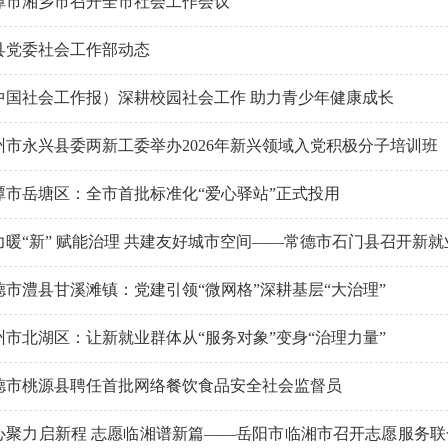
潭市湘乡市召开全市社会工作会议
县党委社会工作部动态
中国社会工作报）深耕校园社会工作 助力青少年健康成长
州市永兴县委两新工委举办2026年新兴领域入党积极分子培训班
潭市岳塘区：全市首批标准化“爱心驿站”正式投用
力暖“新” 赋能治理 共建友好城市空间——常德市石门县召开新
德市澧县甘溪滩镇：党建引领“微网格”深耕基层“大治理”
州市北湖区：让新就业群体从“服务对象”变身“治理力量”
德市桃源县聘任首批网络餐饮食品安全社会监督员
心聚力启新程 志愿临湘谱新篇——岳阳市临湘市召开志愿服务