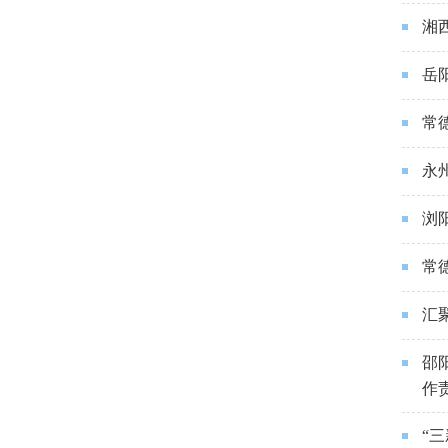
湘
岳
常
永
浏
常
汇
邵
作
“