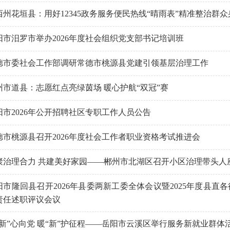
西州花垣县：用好12345政务服务便民热线“晴雨表”精准整治群众
阳市汨罗市举办2026年度社会组织党支部书记培训班
德市委社会工作部调研常德市桃源县党建引领基层治理工作
州市道县：志愿红点亮绿茵场 暖心护航“双冠”赛
阳市2026年公开招聘社区专职工作人员公告
德市桃源县召开2026年度社会工作者职业资格考试推进会
聚治理合力 共建美好家园——郴州市北湖区召开小区治理带头人
阳市隆回县召开2026年县委两新工委全体会议暨2025年度县
责任述职评议会议
三新”心向党 暖“新”护征程——岳阳市云溪区举行服务新就业群体