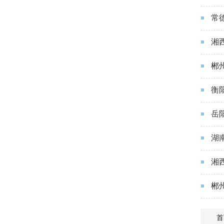
常
湘
郴
衡
岳
湖
湘
郴
首