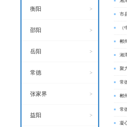
湘
衡阳
>
市
（
邵阳
>
郴
岳阳
>
湘
聚
常德
>
常
张家界
>
郴
常
益阳
>
凝