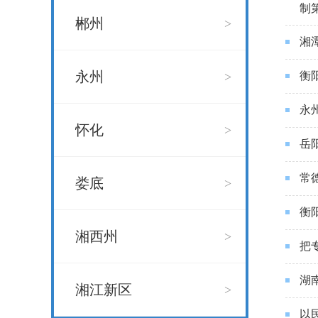
制
郴州
>
湘
永州
>
衡
永
怀化
>
岳
常
娄底
>
衡
湘西州
>
把
湖
湘江新区
>
以