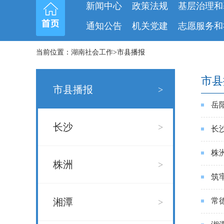
新闻中心
政策法规
基层治理和
通知公告
机关党建
志愿服务和
当前位置：
湖南社会工作
>市县播报
市县
市县播报
>
岳
长沙
>
长
株
株洲
>
筑
湘潭
常
>