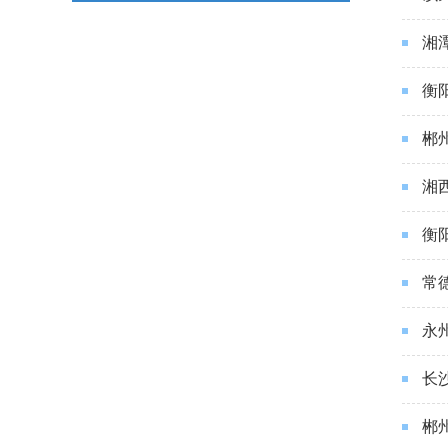
湘
衡
郴
湘
衡
常
永
长
郴