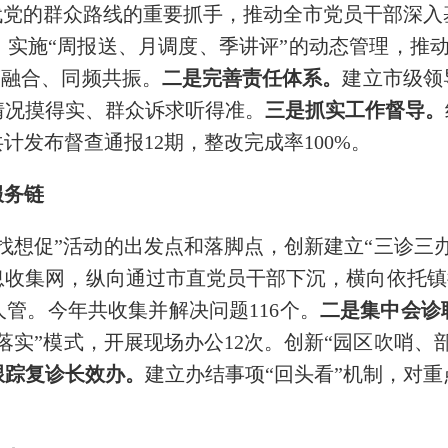
代党的群众路线的重要抓手，推动全市党员干部深
实施“周报送、月调度、季讲评”的动态管理，推动活
度融合、同频共振。
二是完善责任体系。
建立市级领
情况摸得实、群众诉求听得准。
三是抓实工作督导。
发布督查通报12期，整改完成率100%。
服务链
找想促”活动的出发点和落脚点，创新建立“三诊三
收集网，纵向通过市直党员干部下沉，横向依托镇街
管。今年共收集并解决问题116个。
二是集中会诊
落实”模式，开展现场办公12次。创新“园区吹哨、
跟踪复诊长效办。
建立办结事项“回头看”机制，对