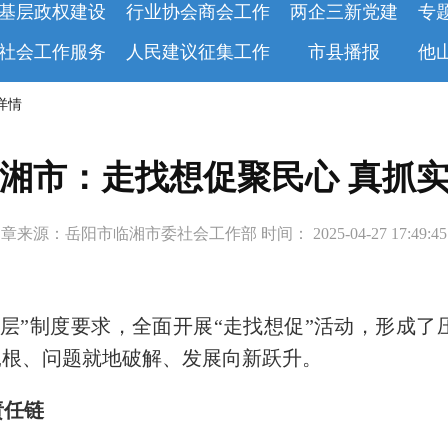
基层政权建设
行业协会商会工作
两企三新党建
专
社会工作服务
人民建议征集工作
市县播报
他
 详情
湘市：走找想促聚民心 真抓
章来源：岳阳市临湘市委社会工作部 时间： 2025-04-27 17:49:
层”制度要求，全面开展“走找想促”活动，形成
扎根、问题就地破解、发展向新跃升。
责任链