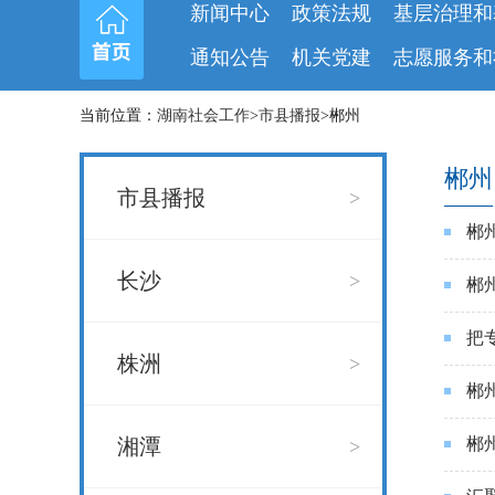
新闻中心
政策法规
基层治理和
通知公告
机关党建
志愿服务和
当前位置：
湖南社会工作
>
市县播报
>郴州
郴州
市县播报
>
郴
长沙
>
郴
把
株洲
>
郴
湘潭
郴
>