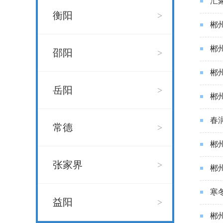
汇
衡阳
>
郴
郴
邵阳
>
郴
岳阳
>
郴
春
常德
>
郴
张家界
>
郴
寒
益阳
>
郴