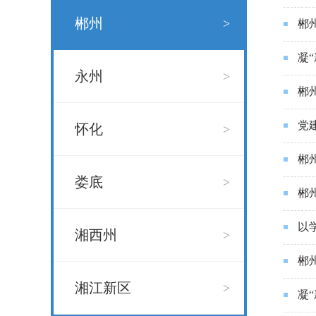
郴州
>
郴
凝
永州
>
郴
党
怀化
>
郴
娄底
>
郴
以
湘西州
>
郴
湘江新区
>
凝